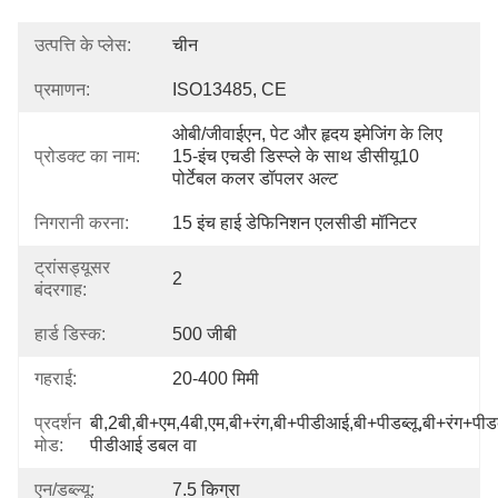
उत्पत्ति के प्लेस:
चीन
प्रमाणन:
ISO13485, CE
ओबी/जीवाईएन, पेट और हृदय इमेजिंग के लिए 
प्रोडक्ट का नाम:
15-इंच एचडी डिस्प्ले के साथ डीसीयू10 
पोर्टेबल कलर डॉपलर अल्ट
निगरानी करना:
15 इंच हाई डेफिनिशन एलसीडी मॉनिटर
ट्रांसड्यूसर
2
बंदरगाह:
हार्ड डिस्क:
500 जीबी
गहराई:
20-400 मिमी
प्रदर्शन
बी,2बी,बी+एम,4बी,एम,बी+रंग,बी+पीडीआई,बी+पीडब्लू,बी+रंग+पीड
मोड:
पीडीआई डबल वा
एन/डब्ल्यू:
7.5 किग्रा