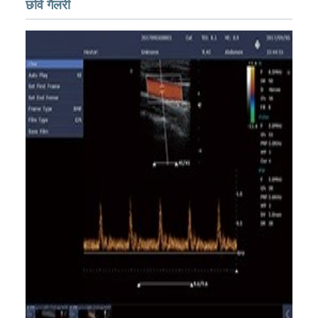
छवि गैलरी