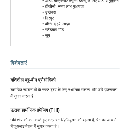
• ऑटोः बी/एम/पीडब्ल्यू/सीडब्ल्यू के लिए ऑटो अनुकूलन
• टीजीसीः समय लाभ मुआवजा
• डुप्लेक्स
• त्रिगुट
• बी/सी दोहरी लाइव
• स्टैंडबाय मोड
• ज़ूम
विशेषताएं
गतिशील बहु-बीम प्रौद्योगिकी
शारीरिक संरचनाओं के स्पष्ट दृश्य के लिए स्थानिक संकल्प और छवि एकरूपता
में सुधार करता है।
ऊतक हार्मोनिक इमेजिंग (THI)
छवि शोर को कम करते हुए कंट्रास्ट रिज़ॉल्यूशन को बढ़ाता है, पेट की जांच में
विज़ुअलाइज़ेशन में सुधार करता है।