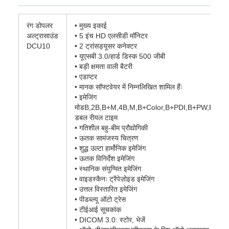
रंग डोपलर
• मुख्य इकाई
अल्ट्रासाउंड
• 5 इंच HD एलसीडी मॉनिटर
DCU10
• 2 ट्रांसड्यूसर कनेक्टर
• यूएसबी 3.0/हार्ड डिस्क 500 जीबी
• बड़ी क्षमता वाली बैटरी
• एडाप्टर
• मानक सॉफ्टवेयर में निम्नलिखित शामिल हैंः
• इमेजिंग
मोडB,2B,B+M,4B,M,B+Color,B+PDI,B+PW,B+Co
डबल रीयल टाइम
• गतिशील बहु-बीम प्रौद्योगिकी
• ऊतक सामंजस्य चित्रण
• शुद्ध उल्टा हार्मोनिक इमेजिंग
• ऊतक विनिर्देश इमेजिंग
• स्थानिक संयुग्मित इमेजिंग
• वाइडस्कैनः ट्रैपेज़ोइड इमेजिंग
• उत्तल विस्तारित इमेजिंग
• पीडब्ल्यू ऑटो ट्रेस
• टीईआई सूचकांक
• DICOM 3.0: स्टोर, भेजें