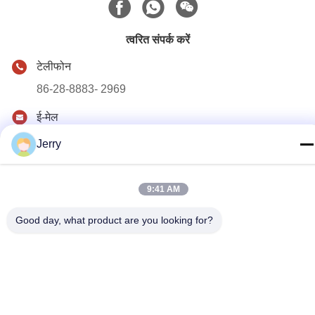
त्वरित संपर्क करें
टेलीफोन
86-28-8883- 2969
ई-मेल
jerry@goleadmedical.com
Jerry
पता
03/03/01, नंबर 366, नॉर्थ हूपन रोड, न्यू तियानफू जोन, चीन (सिचुआन)
9:41 AM
मुक्त व्यापार क्षेत्र, चेंगदू, चीन।
Good day, what product are you looking for?
गोपनीयता नीति
|
साइटमैप
चीन अच्छी गुणवत्ता हाथ में अल्ट्रासाउंड स्कैनर देने वाला। कॉपीराइट © 2023-
2026 Golead Medical Group Co.,Ltd . सर्वाधिकार सुरक्षित।