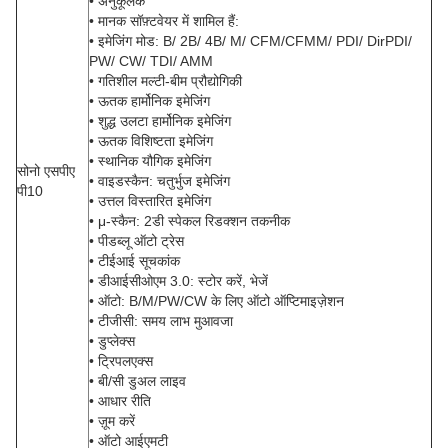
• अनुकूलक
• मानक सॉफ़्टवेयर में शामिल हैं:
• इमेजिंग मोड: B/ 2B/ 4B/ M/ CFM/CFMM/ PDI/ DirPDI/
PW/ CW/ TDI/ AMM
• गतिशील मल्टी-बीम प्रौद्योगिकी
• ऊतक हार्मोनिक इमेजिंग
• शुद्ध उलटा हार्मोनिक इमेजिंग
• ऊतक विशिष्टता इमेजिंग
• स्थानिक यौगिक इमेजिंग
सोनो एसपीए
• वाइडस्कैन: चतुर्भुज इमेजिंग
पी10
• उत्तल विस्तारित इमेजिंग
• μ-स्कैन: 2डी स्पेकल रिडक्शन तकनीक
• पीडब्लू ऑटो ट्रेस
• टीईआई सूचकांक
• डीआईसीओएम 3.0: स्टोर करें, भेजें
• ऑटो: B/M/PW/CW के लिए ऑटो ऑप्टिमाइज़ेशन
• टीजीसी: समय लाभ मुआवजा
• डुप्लेक्स
• ट्रिपलएक्स
• बी/सी डुअल लाइव
• आधार रीति
• ज़ूम करें
• ऑटो आईएमटी