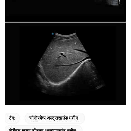
टैग:
सोनोस्केप अल्ट्रासाउंड मशीन
पोर्टेबल कलर डॉपलर अल्ट्रासाउंड मशीन