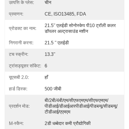
उत्पत्ति के प्लेस:
चीन
प्रमाणन:
CE, ISO13485, FDA
21.5'' एलईडी सोनोस्केप पी10 ट्रॉली कलर 
प्रोडक्ट का नाम:
डॉपलर अल्ट्रासाउंड मशीन
निगरानी करना:
21.5 '' एलईडी
टच स्क्रीन:
13.3''
ट्रांसड्यूसर सॉकेट:
6
यूएसबी 2.0:
हाँ
हार्ड डिस्क:
500 जीबी
बी/2बी/4बी/एम/सीएफएमएम/सीएफएमएम/
प्रदर्शन मोड:
पीडीआई/डीआईआरपीडीआई/पीडब्ल्यू/सीडब्ल्यू/
टीडीआई/एएमएम
Μ-स्कैन:
2डी धब्बेदार कमी प्रौद्योगिकी