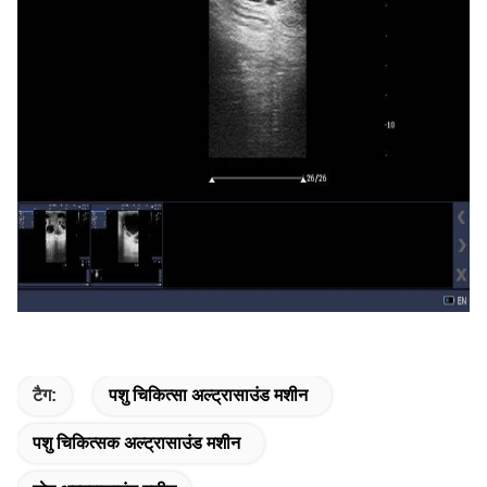
टैग:
पशु चिकित्सा अल्ट्रासाउंड मशीन
पशु चिकित्सक अल्ट्रासाउंड मशीन