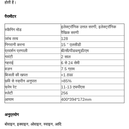
होती है।
पैरामीटर
इलेक्ट्रॉनिक उत्तल सरणी, इलेक्ट्रॉनिक
स्कैनिंग मोड
रैखिक सरणी
जांच तत्व
128
निगरानी करना
15 '' एलसीडी
प्रदर्शन प्रणाली
बी/सी/पीडब्ल्यूडी/एम
गारंटी
2 साल
गहराई
6 से 24 सेमी
वज़न
7.5 ग्राम
बिजली की खपत
<1.8W
छवि से स्क्रीन अनुपात
>85%
फ्रेम रेट
11-13 एफपीएस
स्लेटी
256
आयाम
400*394*172mm
अनुप्रयोग
बोवाइन, इक्वाइन, ओवाइन, स्वाइन, आदि