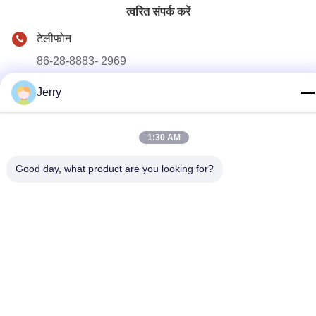
त्वरित संपर्क करें
टेलीफोन
86-28-8883- 2969
ई-मेल
Jerry
jerry@goleadmedical.com
पता
1:30 AM
03/03/01, नंबर 366, नॉर्थ हूपन रोड, न्यू तियानफू जोन, चीन (सिचुआन)
मुक्त व्यापार क्षेत्र, चेंगदू, चीन।
Good day, what product are you looking for?
गोपनीयता नीति
|
साइटमैप
चीन अच्छी गुणवत्ता हाथ में अल्ट्रासाउंड स्कैनर देने वाला। कॉपीराइट © 2023-
2026 Golead Medical Group Co.,Ltd . सर्वाधिकार सुरक्षित।