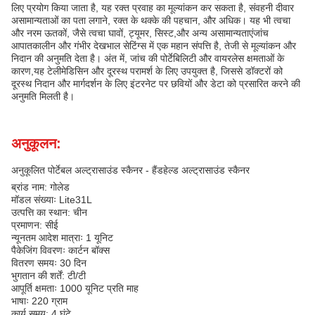
लिए प्रयोग किया जाता है, यह रक्त प्रवाह का मूल्यांकन कर सकता है, संवहनी दीवार
असामान्यताओं का पता लगाने, रक्त के थक्के की पहचान, और अधिक। यह भी त्वचा
और नरम ऊतकों, जैसे त्वचा घावों, ट्यूमर, सिस्ट,और अन्य असामान्यताएंजांच
आपातकालीन और गंभीर देखभाल सेटिंग्स में एक महान संपत्ति है, तेजी से मूल्यांकन और
निदान की अनुमति देता है। अंत में, जांच की पोर्टेबिलिटी और वायरलेस क्षमताओं के
कारण,यह टेलीमेडिसिन और दूरस्थ परामर्श के लिए उपयुक्त है, जिससे डॉक्टरों को
दूरस्थ निदान और मार्गदर्शन के लिए इंटरनेट पर छवियों और डेटा को प्रसारित करने की
अनुमति मिलती है।
अनुकूलन:
अनुकूलित पोर्टेबल अल्ट्रासाउंड स्कैनर - हैंडहेल्ड अल्ट्रासाउंड स्कैनर
ब्रांड नाम: गोलेड
मॉडल संख्याः Lite31L
उत्पत्ति का स्थान: चीन
प्रमाणन: सीई
न्यूनतम आदेश मात्राः 1 यूनिट
पैकेजिंग विवरणः कार्टन बॉक्स
वितरण समयः 30 दिन
भुगतान की शर्तें: टी/टी
आपूर्ति क्षमताः 1000 यूनिट प्रति माह
भाषाः 220 ग्राम
कार्य समय: 4 घंटे