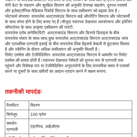
रोगी डेटा के भंडारण और सुरक्षित वितरण की अनुमति देनायह सहयोग, दूरस्थ परामर्श
और इलेक्ट्रॉनिक मेडिकल रिकॉर्ड सिस्टम के साथ एकीकरण को बढ़ावा देता है।
प्लेटफार्म संगतताः वायरलेस अल्ट्रासाउंड सिस्टम कई ऑपरेटिंग सिस्टम और प्लेटफार्मों
के साथ संगत होने के लिए बनाए गए हैं।मौजूदा स्वास्थ्य देखभाल अवसंरचना और इमेजिंग
सॉफ्टवेयर के साथ उत्कृष्ट एकीकरण की गारंटी.
वायरलेस प्रोब कनेक्टिविटी: अल्ट्रासाउंड सिस्टम और डिस्प्ले डिवाइस के बीच
वायरलेस संचार के साथ-साथ,कुछ वायरलेस अल्ट्रासाउंड सिस्टम अल्ट्रासाउंड जांच
और प्राथमिक प्रणाली इकाई के बीच वायरलेस लिंक हैइससे केबलों से छुटकारा मिलता
है और स्कैनिंग के दौरान अधिक लचीलापन की अनुमति मिलती है।
रिमोट एक्सेस और टेलीमेडिसिनः वायरलेस अल्ट्रासाउंड सिस्टम में आमतौर पर रिमोट
एक्सेस की क्षमता होती है।स्वास्थ्य देखभाल पेशेवरों को दूरस्थ रूप से प्रणाली तक
पहुंचने और विशेषज्ञ राय या टेलीमेडिसिन अनुप्रयोगों के लिए वास्तविक समय में परामर्श
करने या दूसरों के साथ छवियों का आदान-प्रदान करने में सक्षम बनाना.
तकनीकी मापदंडः
पैरामीटर
विवरण
सिनेलूप
100 फ्रेम
समर्थन
एंड्रॉयड, आईओएस
प्रणाली