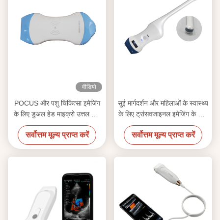
वीडियो
POCUS और पशु चिकित्सा इमेजिंग
सुई मार्गदर्शन और महिलाओं के स्वास्थ्य
के लिए डुअल हेड माइक्रो उत्तल और
के लिए ट्रांसवजाइनल इमेजिंग के साथ
रैखिक ट्रांसड्यूसर के साथ 128
128 एलिमेंट वायरलेस लीनियर
सर्वोत्तम मूल्य प्राप्त करें
सर्वोत्तम मूल्य प्राप्त करें
एलिमेंट वायरलेस हैंडहेल्ड
अल्ट्रासाउंड जांच
अल्ट्रासाउंड जांच