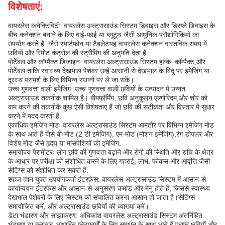
विशेषताएं:
वायरलेस कनेक्टिविटी: वायरलेस अल्ट्रासाउंड सिस्टम डिवाइस और डिस्प्ले डिवाइस के
बीच कनेक्शन बनाने के लिए वाई-फाई या ब्लूटूथ जैसी आधुनिक प्रौद्योगिकियों का
उपयोग करते हैं।जैसे स्मार्टफोन या टैबलेटयह वायरलेस कनेक्शन वास्तविक समय में
छवियों और रिमोट कंट्रोल की स्ट्रीमिंग की अनुमति देता है।
पोर्टेबल और कॉम्पैक्ट डिजाइनः वायरलेस अल्ट्रासाउंड सिस्टम हल्के, कॉम्पैक्ट,और
पोर्टेबल ताकि स्वास्थ्य देखभाल पेशेवर उन्हें आसानी से देखभाल के बिंदु पर इमेजिंग या
दूरस्थ परामर्श के लिए विभिन्न स्थानों पर ले जा सकें।.
उच्च गुणवत्ता वाली इमेजिंग: उच्च गुणवत्ता वाली छवियों के उत्पादन में उन्नत
अल्ट्रासाउंड तकनीक शामिल है। बीमफॉर्मिंग, छवि अनुकूलन एल्गोरिदम,और शोर को
कम करने की तकनीकें कुछ ऐसी विशेषताएं हैं जो छवि की सटीकता और विस्तार में सुधार
करने में मदद करती हैं.
एकाधिक इमेजिंग मोडः वायरलेस अल्ट्रासाउंड सिस्टम आमतौर पर विभिन्न इमेजिंग मोड
के साथ आते हैं जैसे बी-मोड (2 डी इमेजिंग), एम-मोड (मोशन इमेजिंग),रंग डोपलर और
विशेष मोड जैसे हृदय या मांसपेशियों की इमेजिंग.
समायोज्य पैरामीटरः लोग छवि की गुणवत्ता बढ़ाने और रोगी की स्थिति और रुचि के क्षेत्र
के आधार पर परीक्षा को संशोधित करने के लिए गहराई, लाभ, फोकस और आवृत्ति जैसी
सेटिंग्स को संशोधित कर सकते हैं.
सहज ज्ञान युक्त उपयोगकर्ता इंटरफ़ेस: वायरलेस अल्ट्रासाउंड सिस्टम में आसान-से-
कार्यान्वयन इंटरफेस और आसान-से-अनुसरण कमांड और मेनू होते हैं, जिससे स्वास्थ्य
देखभाल पेशेवरों के लिए सिस्टम को संचालित करना आसान हो जाता है।सेटिंग्स
समायोजित करें, और अल्ट्रासाउंड छवियों की व्याख्या करें।
डेटा भंडारण और साझाकरण: अधिकांश वायरलेस अल्ट्रासाउंड सिस्टम अंतर्निहित
भंडारण या क्लाउड-आधारित प्लेटफार्मों के लिए समर्थन के साथ आते हैं,प्राप्त छवियों और