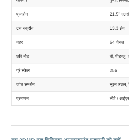
प्रदर्शन
21.5'' एलसीडी
टच स्क्रीन
13.3 इंच
नहर
64 चैनल
छवि मोड
बी, पीडब्लू, कलर 
ग्रे स्केल
256
जांच समर्थन
सूक्ष्म उत्तल, रैखि
प्रमाणन
सीई / आईएसओ 1