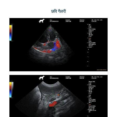
छवि गैलरी