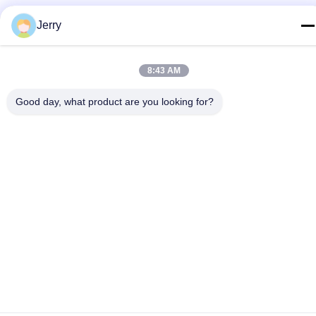
Jerry
गोपनीयता नीति
|
साइटमैप
चीन अच्छी गुणवत्ता हाथ में अल्ट्रासाउंड स्कैनर देने वाला। कॉपीराइट © 2023-
8:43 AM
2026 Golead Medical Group Co.,Ltd . सर्वाधिकार सुरक्षित।
Good day, what product are you looking for?